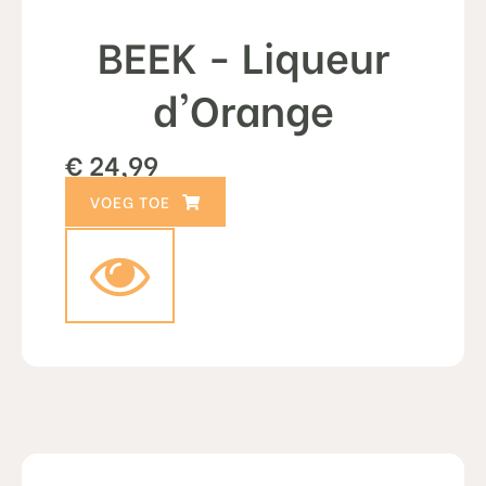
BEEK - Liqueur
d'Orange
€
24,99
TOEVOEGEN AAN WINKELWAGEN