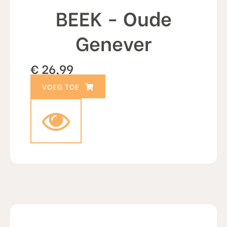
BEEK - Oude
Genever
€
26,99
TOEVOEGEN AAN WINKELWAGEN