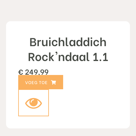
Bruichladdich
Rock'ndaal 1.1
€
249,99
TOEVOEGEN AAN WINKELWAGEN