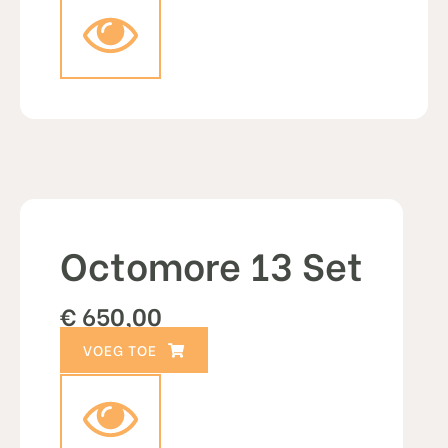
Octomore 13 Set
€
650,00
TOEVOEGEN AAN WINKELWAGEN