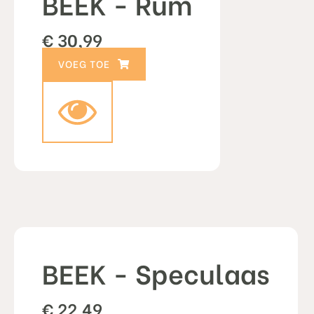
BEEK - Rum
€
30,99
TOEVOEGEN AAN WINKELWAGEN
BEEK - Speculaas
€
22,49