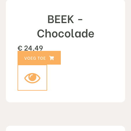
BEEK -
Chocolade
€
24,49
TOEVOEGEN AAN WINKELWAGEN