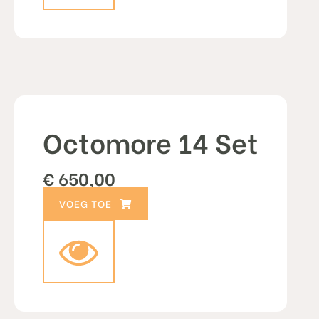
Octomore 14 Set
€
650,00
TOEVOEGEN AAN WINKELWAGEN