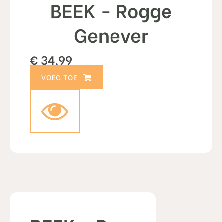
BEEK - Rogge
Genever
€
34,99
TOEVOEGEN AAN WINKELWAGEN