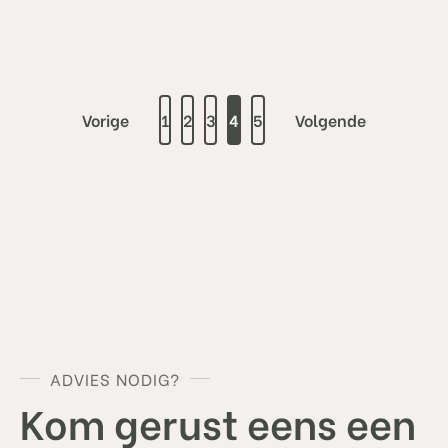
Vorige
1
2
3
4
5
Volgende
style="background-image:url();background-size:
cover;" >
ADVIES NODIG?
Kom gerust eens een