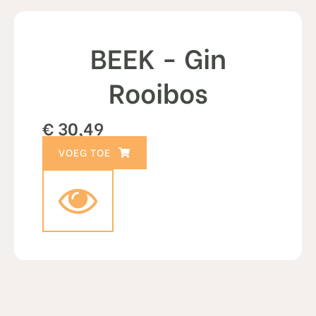
BEEK - Gin
Rooibos
€
30,49
TOEVOEGEN AAN WINKELWAGEN