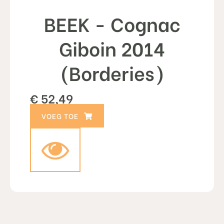
BEEK - Cognac
Giboin 2014
(Borderies)
€
52,49
TOEVOEGEN AAN WINKELWAGEN