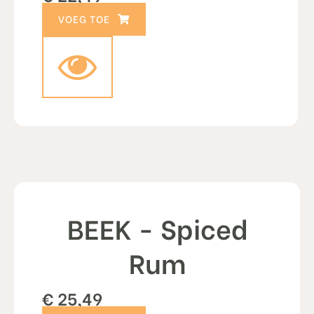
TOEVOEGEN AAN WINKELWAGEN
BEEK - Spiced
Rum
€
25,49