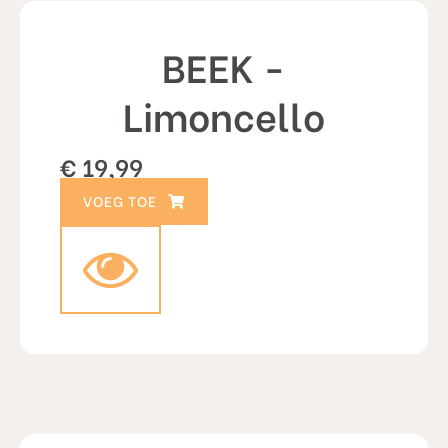
BEEK -
Limoncello
€
19,99
TOEVOEGEN AAN WINKELWAGEN