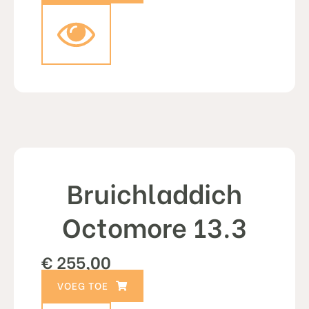
Bruichladdich
Octomore 13.3
€
255,00
TOEVOEGEN AAN WINKELWAGEN