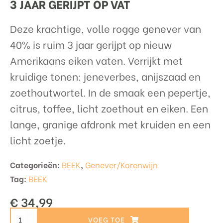
3 JAAR GERIJPT OP VAT
Deze krachtige, volle rogge genever van
40% is ruim 3 jaar gerijpt op nieuw
Amerikaans eiken vaten. Verrijkt met
kruidige tonen: jeneverbes, anijszaad en
zoethoutwortel. In de smaak een pepertje,
citrus, toffee, licht zoethout en eiken. Een
lange, granige afdronk met kruiden en een
licht zoetje.
Categorieën:
BEEK
,
Genever/Korenwijn
Tag:
BEEK
€
34,99
BEEK
TOEVOEGEN AAN WINKELWAGEN