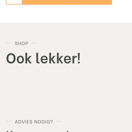
-
Rogge
Genever
aantal
SHOP
Ook lekker!
ADVIES NODIG?