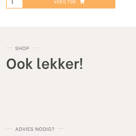
TOEVOEGEN AAN WINKELWAGEN
-
Spiced
Rum
aantal
SHOP
Ook lekker!
ADVIES NODIG?