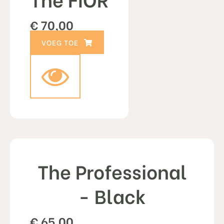
€
70,00
TOEVOEGEN AAN WINKELWAGEN
The Professional
- Black
€
65,00