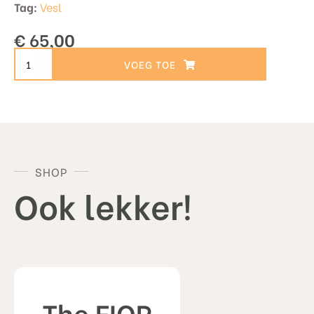
Tag:
Vesl
€
65,00
The
TOEVOEGEN AAN WINKELWAGEN
Professional
-
Carbon
aantal
SHOP
Ook lekker!
The FIOR