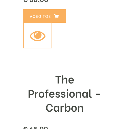
TOEVOEGEN AAN WINKELWAGEN
The
Professional -
Carbon
€
65,00