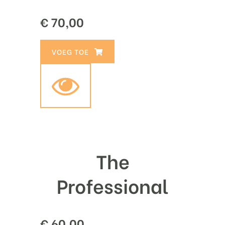
€
70,00
TOEVOEGEN AAN WINKELWAGEN
The
Professional
€
60,00