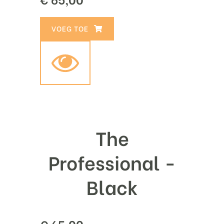
TOEVOEGEN AAN WINKELWAGEN
The
Professional -
Black
€
65,00