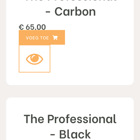
- Carbon
€
65,00
TOEVOEGEN AAN WINKELWAGEN
The Professional
- Black