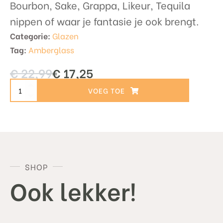
Bourbon, Sake, Grappa, Likeur, Tequila
nippen of waar je fantasie je ook brengt.
Categorie:
Glazen
Tag:
Amberglass
€
22,99
€
17,25
Oorspronkelijke
Huidige
prijs
prijs
was:
is:
G301
€ 22,99.
€ 17,25.
TOEVOEGEN AAN WINKELWAGEN
AmberGlass
aantal
SHOP
Ook lekker!