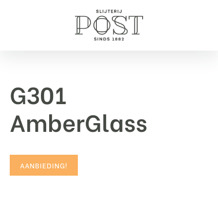
G301
AmberGlass
AANBIEDING!