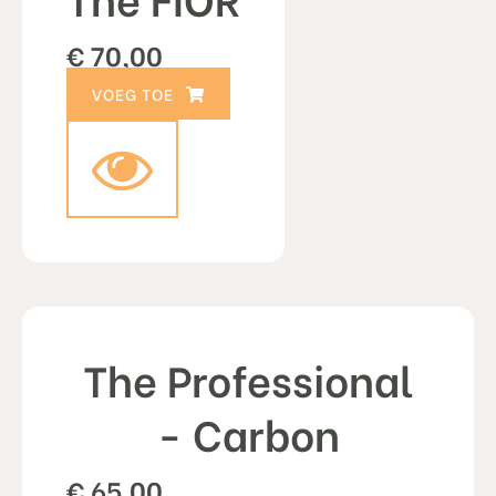
€
70,00
TOEVOEGEN AAN WINKELWAGEN
The Professional
- Carbon
€
65,00