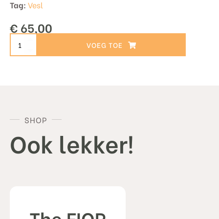
Tag:
Vesl
€
65,00
The
TOEVOEGEN AAN WINKELWAGEN
Professional
-
Black
aantal
SHOP
Ook lekker!
The FIOR