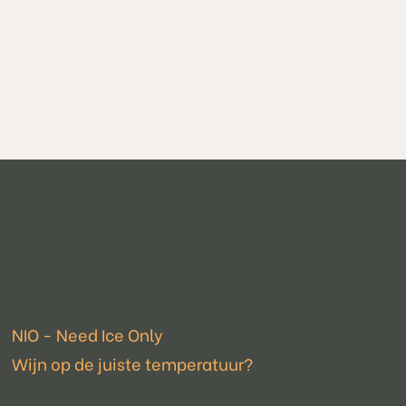
Laatste nieuws
NIO - Need Ice Only
Wijn op de juiste temperatuur?