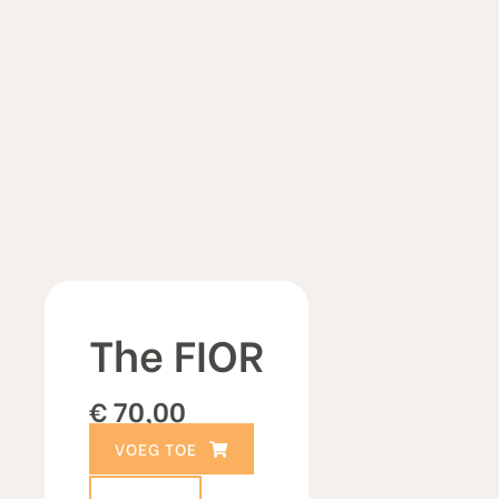
The FIOR
€
70,00
TOEVOEGEN AAN WINKELWAGEN