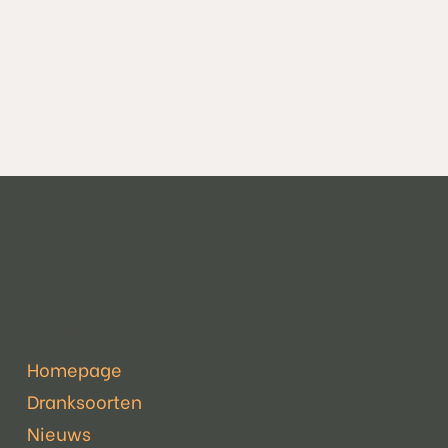
Pagina's
Homepage
Dranksoorten
Nieuws