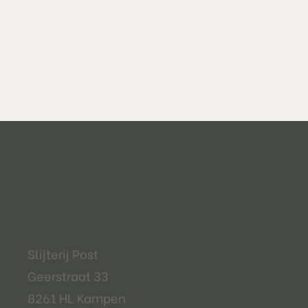
Contactgegevens
Slijterij Post
Geerstraat 33
8261 HL Kampen