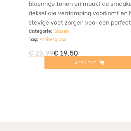
bloemige tonen en maakt de smaaker
deksel die verdamping voorkomt en h
stevige voet zorgen voor een perfect
Categorie:
Glazen
Tag:
Amberglass
€
25,99
€
19,50
Oorspronkelijke
Huidige
prijs
prijs
was:
is:
G201
€ 25,99.
€ 19,50.
TOEVOEGEN AAN WINKELWAGEN
AmberGlass
aantal