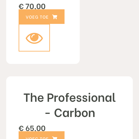
€
70,00
TOEVOEGEN AAN WINKELWAGEN
The Professional
- Carbon
€
65,00
TOEVOEGEN AAN WINKELWAGEN