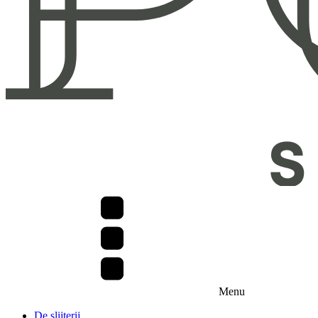
Menu
De slijterij