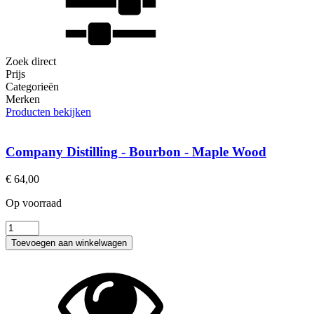
Zoek direct
Prijs
Categorieën
Merken
Producten bekijken
Company Distilling - Bourbon - Maple Wood
€
64,00
Op voorraad
Company
Distilling
Toevoegen aan winkelwagen
-
Bourbon
-
Maple
Wood