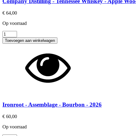
Company Distilling - Tennessee Whiskey - Apple Wo
€
64,00
Op voorraad
Company
Distilling
Toevoegen aan winkelwagen
-
Tennessee
Whiskey
-
Apple
Wood
aantal
Ironroot - Assemblage - Bourbon - 2026
€
60,00
Op voorraad