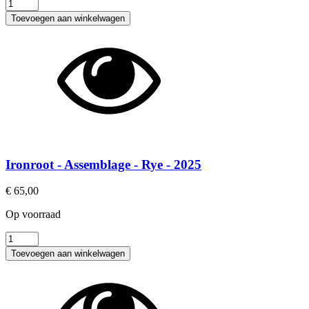
Ironroot
-
Toevoegen aan winkelwagen
Assemblage
-
Bourbon
-
2026
aantal
Ironroot - Assemblage - Rye - 2025
€
65,00
Op voorraad
Ironroot
-
Toevoegen aan winkelwagen
Assemblage
-
Rye
-