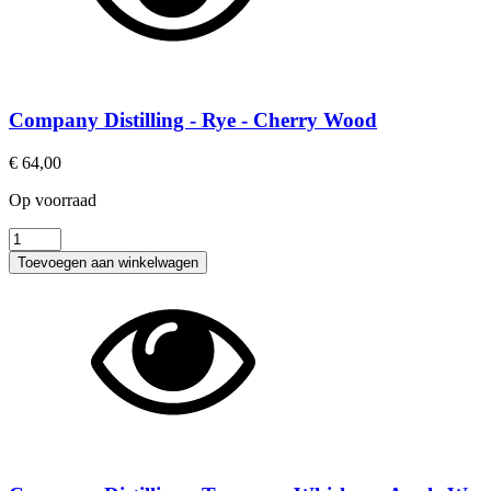
aantal
Company Distilling - Rye - Cherry Wood
€
64,00
Op voorraad
Company
Distilling
Toevoegen aan winkelwagen
-
Rye
-
Cherry
Wood
aantal