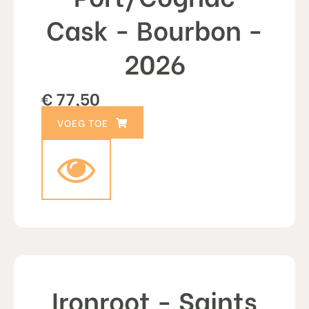
Cask - Bourbon -
2026
€
77,50
TOEVOEGEN AAN WINKELWAGEN
Ironroot - Saints