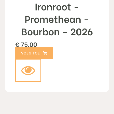
Ironroot -
Promethean -
Bourbon - 2026
€
75,00
TOEVOEGEN AAN WINKELWAGEN