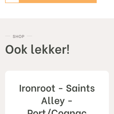
Collective
Spirits
Company
-
Murphy's
Blessing
aantal
SHOP
Ook lekker!
Ironroot - Saints
Alley -
Port/Cognac