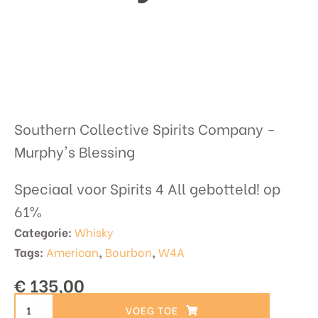
Southern Collective Spirits Company -
Murphy's Blessing
Speciaal voor Spirits 4 All gebotteld! op
61%
Categorie:
Whisky
Tags:
American
,
Bourbon
,
W4A
€
135,00
Southern
TOEVOEGEN AAN WINKELWAGEN