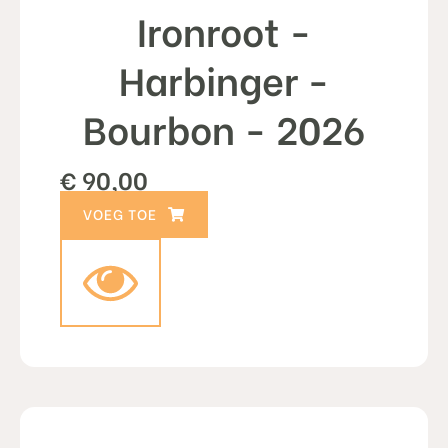
Ironroot -
Harbinger -
Bourbon - 2026
€
90,00
TOEVOEGEN AAN WINKELWAGEN