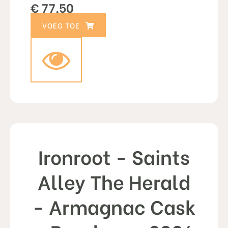
€
77,50
TOEVOEGEN AAN WINKELWAGEN
Ironroot - Saints
Alley The Herald
- Armagnac Cask