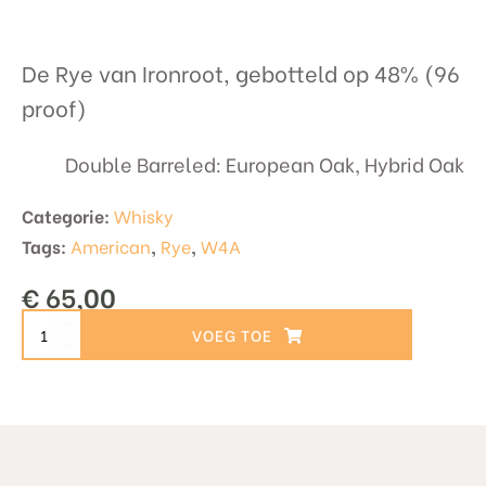
De Rye van Ironroot, gebotteld op 48% (96
proof)
Double Barreled: European Oak, Hybrid Oak
Categorie:
Whisky
Tags:
American
,
Rye
,
W4A
€
65,00
Ironroot
TOEVOEGEN AAN WINKELWAGEN
-
Assemblage
-
Rye
-
2025