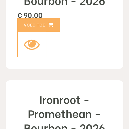
€
90,00
TOEVOEGEN AAN WINKELWAGEN
Ironroot -
Promethean -
Bourbon - 2026