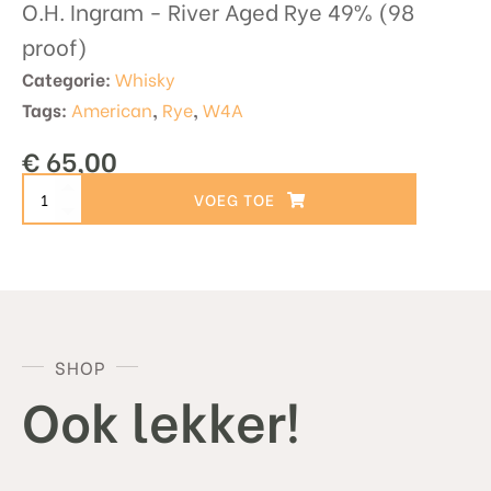
O.H. Ingram - River Aged Rye 49% (98
proof)
Categorie:
Whisky
Tags:
American
,
Rye
,
W4A
€
65,00
O.H.
TOEVOEGEN AAN WINKELWAGEN
Ingram
-
River
Aged
Rye
aantal
SHOP
Ook lekker!