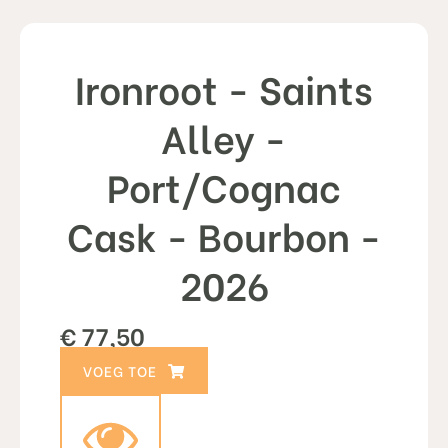
Ironroot - Saints
Alley -
Port/Cognac
Cask - Bourbon -
2026
€
77,50
TOEVOEGEN AAN WINKELWAGEN