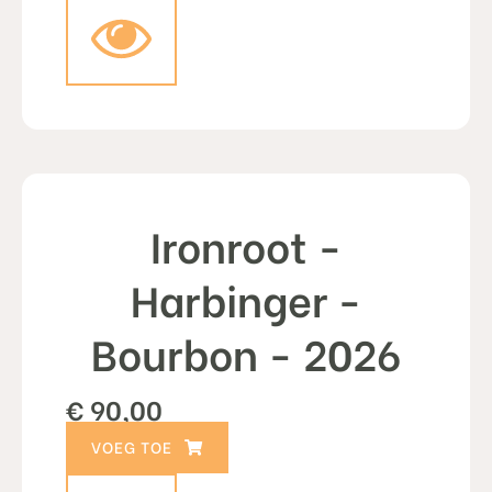
Ironroot -
Harbinger -
Bourbon - 2026
€
90,00
TOEVOEGEN AAN WINKELWAGEN