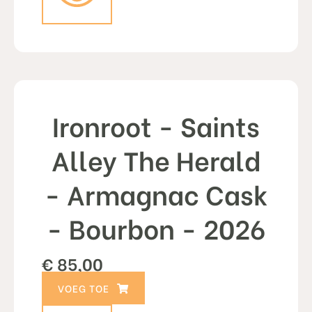
Ironroot - Saints
Alley The Herald
- Armagnac Cask
- Bourbon - 2026
€
85,00
TOEVOEGEN AAN WINKELWAGEN