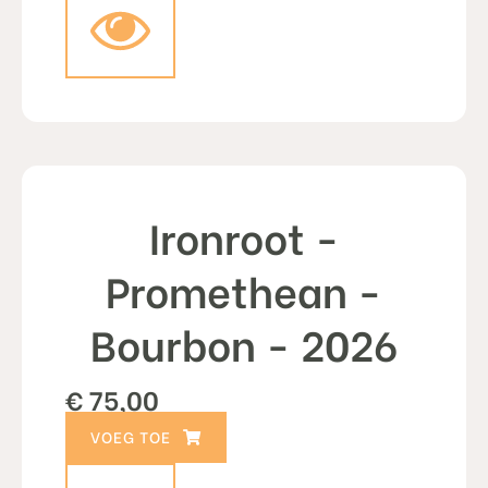
Ironroot -
Promethean -
Bourbon - 2026
€
75,00
TOEVOEGEN AAN WINKELWAGEN