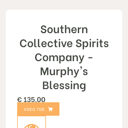
Southern
Collective Spirits
Company -
Murphy's
Blessing
€
135,00
TOEVOEGEN AAN WINKELWAGEN