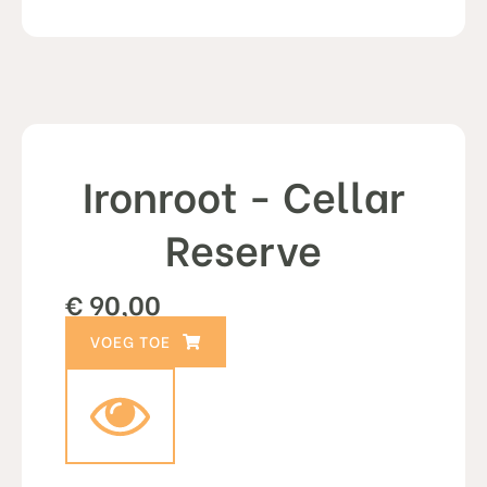
Ironroot - Cellar
Reserve
€
90,00
TOEVOEGEN AAN WINKELWAGEN