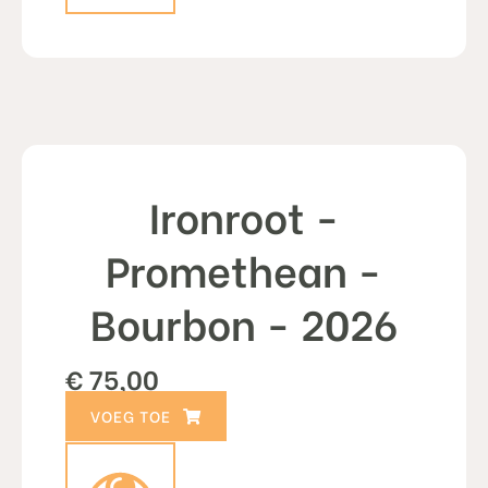
Ironroot -
Promethean -
Bourbon - 2026
€
75,00
TOEVOEGEN AAN WINKELWAGEN