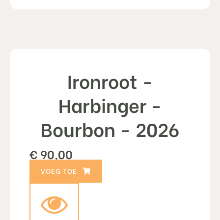
Ironroot -
Harbinger -
Bourbon - 2026
€
90,00
TOEVOEGEN AAN WINKELWAGEN