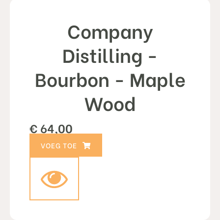
Company
Distilling -
Bourbon - Maple
Wood
€
64,00
TOEVOEGEN AAN WINKELWAGEN