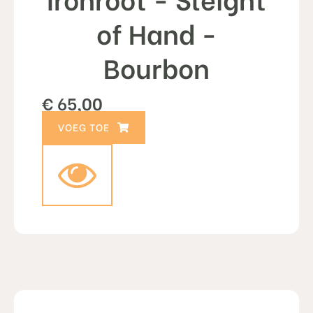
of Hand -
Bourbon
€
65,00
TOEVOEGEN AAN WINKELWAGEN