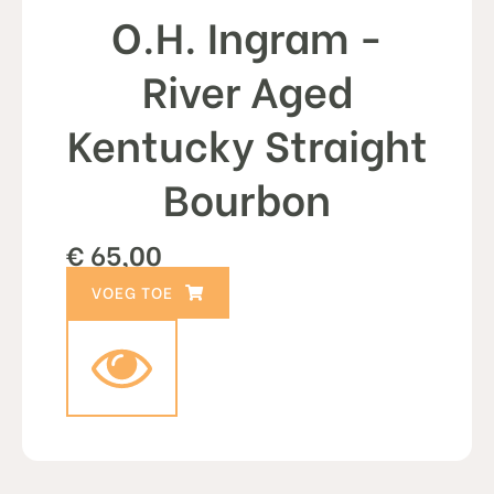
O.H. Ingram -
River Aged
Kentucky Straight
Bourbon
€
65,00
TOEVOEGEN AAN WINKELWAGEN