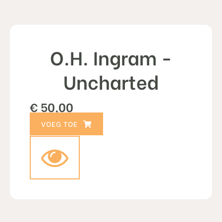
O.H. Ingram -
Uncharted
€
50,00
TOEVOEGEN AAN WINKELWAGEN