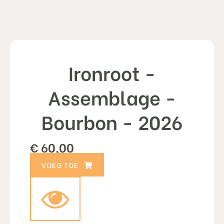
Ironroot -
Assemblage -
Bourbon - 2026
€
60,00
TOEVOEGEN AAN WINKELWAGEN