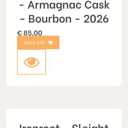
- Armagnac Cask
- Bourbon - 2026
€
85,00
TOEVOEGEN AAN WINKELWAGEN
Ironroot - Sleight