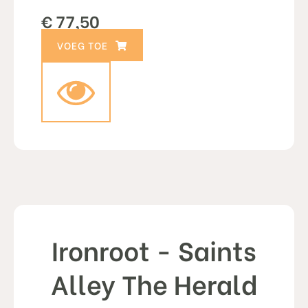
€
77,50
TOEVOEGEN AAN WINKELWAGEN
Ironroot - Saints
Alley The Herald