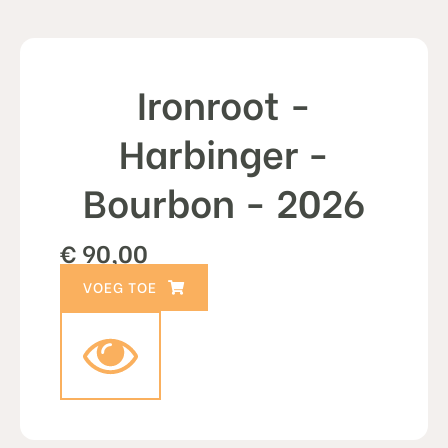
Ironroot -
Harbinger -
Bourbon - 2026
€
90,00
TOEVOEGEN AAN WINKELWAGEN