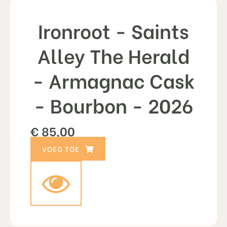
Ironroot - Saints
Alley The Herald
- Armagnac Cask
- Bourbon - 2026
€
85,00
TOEVOEGEN AAN WINKELWAGEN