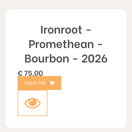
Ironroot -
Promethean -
Bourbon - 2026
€
75,00
TOEVOEGEN AAN WINKELWAGEN