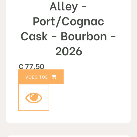
Alley -
Port/Cognac
Cask - Bourbon -
2026
€
77,50
TOEVOEGEN AAN WINKELWAGEN