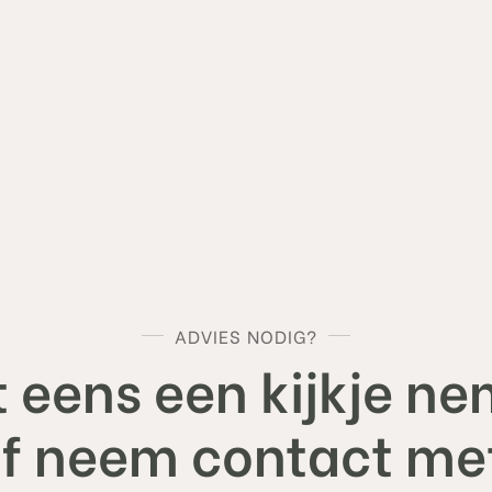
le="background-image:url();background-size: cover
ADVIES NODIG?
 eens een kijkje ne
of neem contact met