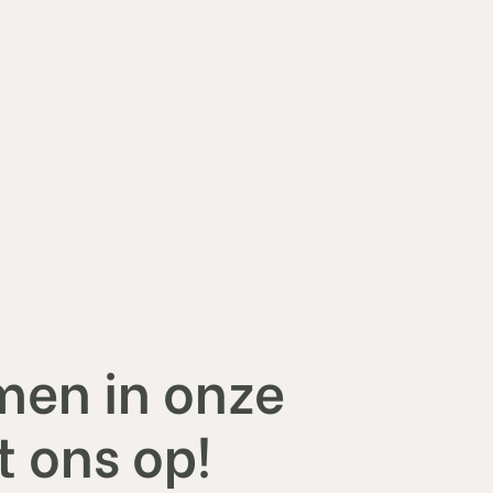
;" >
men in onze
 ons op!