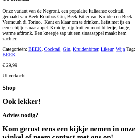
Onze variant van de Negroni, een populaire Italiaanse cocktail,
gemaakt van Beek Rooibos Gin, Beek Bitter van Kruiden en Beek
Vermouth di Torino. Kant en klaar om te drinken, liefst met ijs en
een schijfje sinaasappel. Kruidig, rijp fruit en mooi bittertje, lange,
warme afdronk. Een kneepje sap uit een sinaasappel maakt hem
zachter.
Categorieën:
BEEK
,
Cocktail
,
Gin
,
Kruidenbitter
,
Likeur
,
Wijn
Tag:
BEEK
€
29,99
Uitverkocht
Shop
Ook lekker!
Advies nodig?
Kom gerust eens een kijkje nemen in onze
winkel of neem contact met ons op!