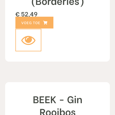
(Borderies)
€
52,49
TOEVOEGEN AAN WINKELWAGEN
BEEK - Gin
Rooibos