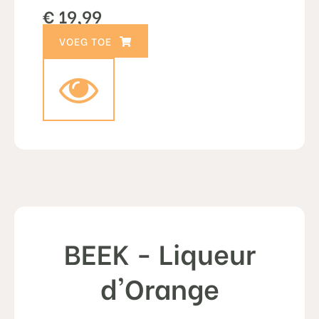
€
19,99
TOEVOEGEN AAN WINKELWAGEN
BEEK - Liqueur
d'Orange