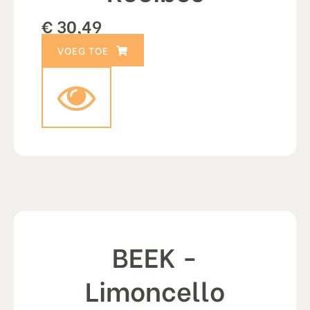
€
30,49
TOEVOEGEN AAN WINKELWAGEN
BEEK -
Limoncello