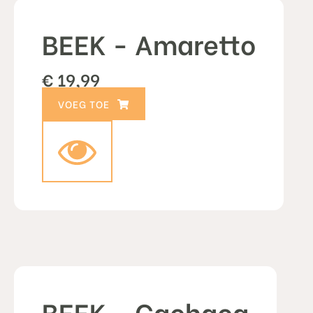
BEEK - Amaretto
€
19,99
TOEVOEGEN AAN WINKELWAGEN
BEEK - Cachaca