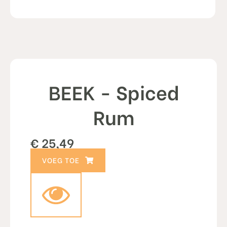
BEEK - Spiced
Rum
€
25,49
TOEVOEGEN AAN WINKELWAGEN