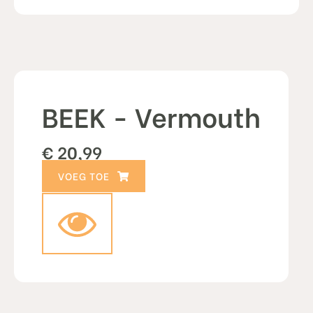
BEEK - Vermouth
€
20,99
TOEVOEGEN AAN WINKELWAGEN