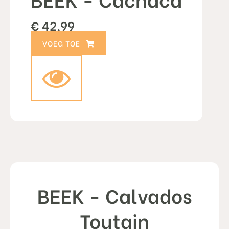
€
42,99
TOEVOEGEN AAN WINKELWAGEN
BEEK - Calvados
Toutain