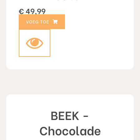
€
49,99
TOEVOEGEN AAN WINKELWAGEN
BEEK -
Chocolade