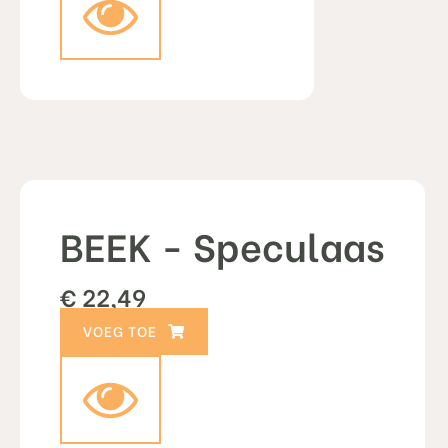
BEEK - Speculaas
€
22,49
TOEVOEGEN AAN WINKELWAGEN