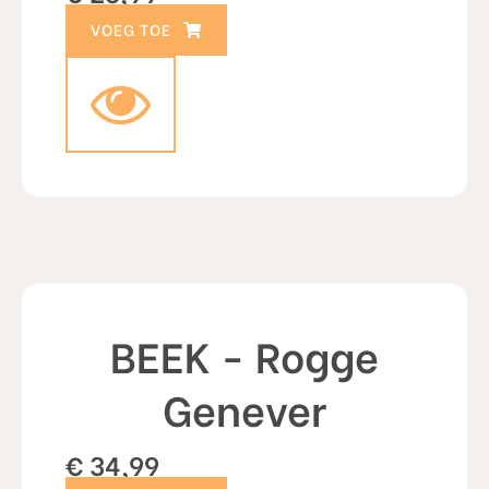
TOEVOEGEN AAN WINKELWAGEN
BEEK - Rogge
Genever
€
34,99