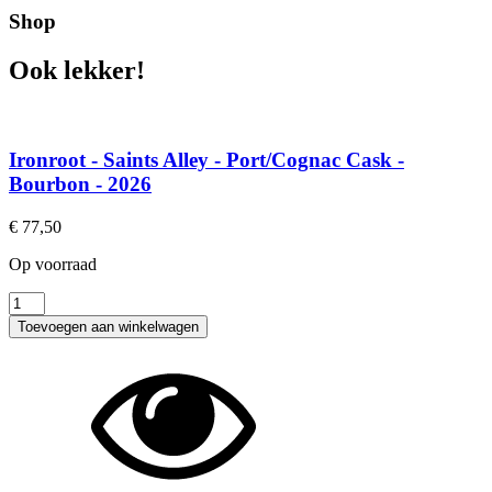
Shop
Ook lekker!
Ironroot - Saints Alley - Port/Cognac Cask -
Bourbon - 2026
€
77,50
Op voorraad
Ironroot
-
Toevoegen aan winkelwagen
Saints
Alley
-
Port/Cognac
Cask
-
Bourbon
-