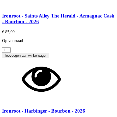
2026
aantal
Ironroot - Saints Alley The Herald - Armagnac Cask
- Bourbon - 2026
€
85,00
Op voorraad
Ironroot
-
Toevoegen aan winkelwagen
Saints
Alley
The
Herald
-
Armagnac
Cask
-
Bourbon
-
2026
Ironroot - Harbinger - Bourbon - 2026
aantal