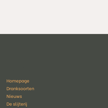
Pagina's
Homepage
Dranksoorten
Nieuws
De slijterij