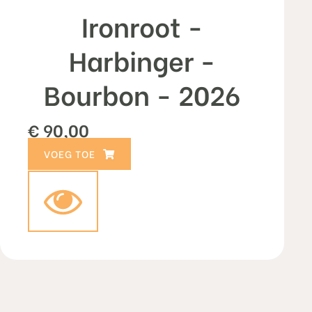
Ironroot -
Harbinger -
Bourbon - 2026
€
90,00
TOEVOEGEN AAN WINKELWAGEN