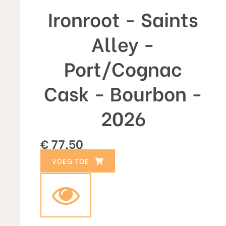
Ironroot - Saints
Alley -
Port/Cognac
Cask - Bourbon -
2026
€
77,50
TOEVOEGEN AAN WINKELWAGEN