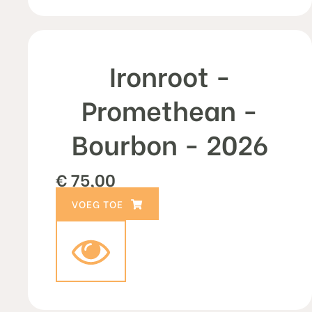
Ironroot -
Promethean -
Bourbon - 2026
€
75,00
TOEVOEGEN AAN WINKELWAGEN