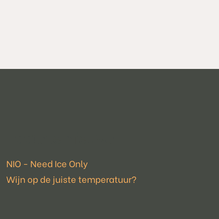
Laatste nieuws
NIO - Need Ice Only
Wijn op de juiste temperatuur?