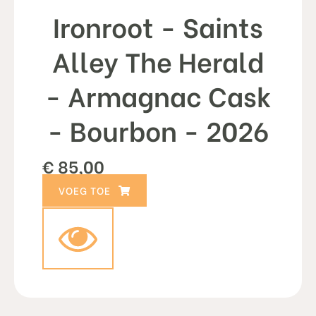
Ironroot - Saints
Alley The Herald
- Armagnac Cask
- Bourbon - 2026
€
85,00
TOEVOEGEN AAN WINKELWAGEN