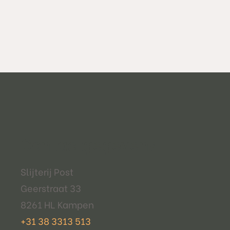
Contactgegevens
Slijterij Post
Geerstraat 33
8261 HL Kampen
+31 38 3313 513