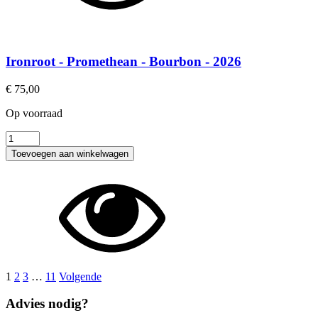
Ironroot - Promethean - Bourbon - 2026
€
75,00
Op voorraad
Ironroot
-
Toevoegen aan winkelwagen
Promethean
-
Bourbon
-
2026
aantal
1
2
3
…
11
Volgende
Advies nodig?