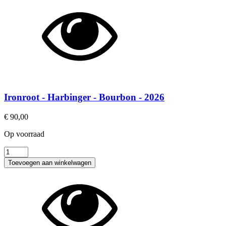
Alley
The
Herald
-
Armagnac
Cask
-
Bourbon
-
2026
Ironroot - Harbinger - Bourbon - 2026
aantal
€
90,00
Op voorraad
Ironroot
-
Toevoegen aan winkelwagen
Harbinger
-
Bourbon
-
2026
aantal