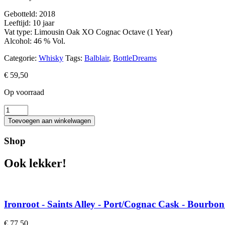
Gebotteld: 2018
Leeftijd: 10 jaar
Vat type: Limousin Oak XO Cognac Octave (1 Year)
Alcohol: 46 % Vol.
Categorie:
Whisky
Tags:
Balblair
,
BottleDreams
€
59,50
Op voorraad
The
Cooper
Toevoegen aan winkelwagen
-
Limousin
Shop
oak
XO
Ook lekker!
Octaves
(USA
market)
aantal
Ironroot - Saints Alley - Port/Cognac Cask - Bourbon
€
77,50