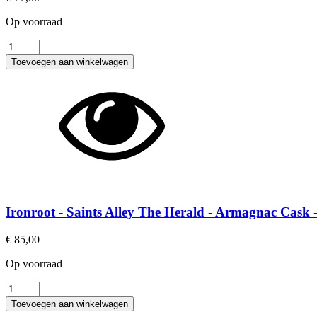
Op voorraad
Ironroot
-
Toevoegen aan winkelwagen
Saints
Alley
-
Port/Cognac
Cask
-
Bourbon
-
2026
aantal
Ironroot - Saints Alley The Herald - Armagnac Cask 
€
85,00
Op voorraad
Ironroot
-
Toevoegen aan winkelwagen
Saints