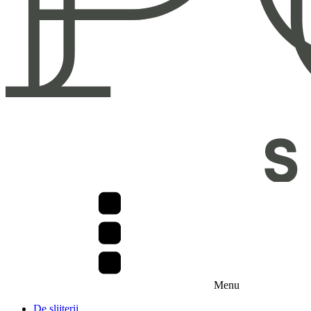
Menu
De slijterij