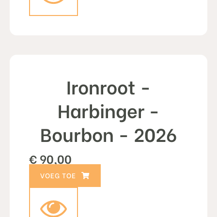
Ironroot -
Harbinger -
Bourbon - 2026
€
90,00
TOEVOEGEN AAN WINKELWAGEN