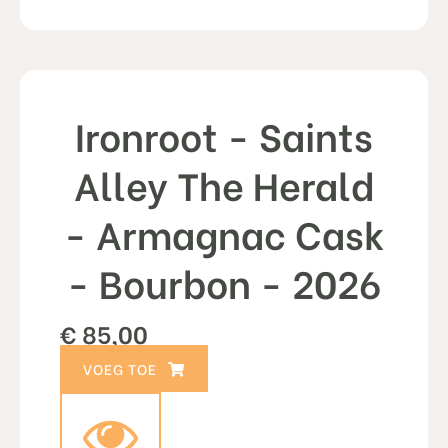
Ironroot - Saints
Alley The Herald
- Armagnac Cask
- Bourbon - 2026
€
85,00
TOEVOEGEN AAN WINKELWAGEN