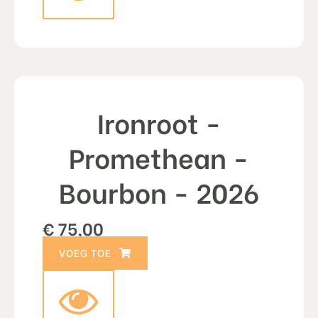
Ironroot -
Promethean -
Bourbon - 2026
€
75,00
TOEVOEGEN AAN WINKELWAGEN