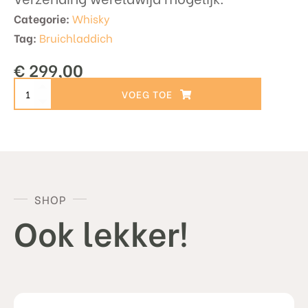
Categorie:
Whisky
Tag:
Bruichladdich
€
299,00
Bruichladdich
TOEVOEGEN AAN WINKELWAGEN
18
-
Single
Cask
9841
-
SlijterijPost
SHOP
Decanter
Ook lekker!
Series
aantal