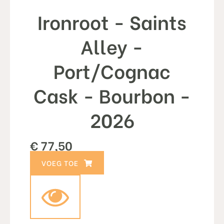
Ironroot - Saints
Alley -
Port/Cognac
Cask - Bourbon -
2026
€
77,50
TOEVOEGEN AAN WINKELWAGEN