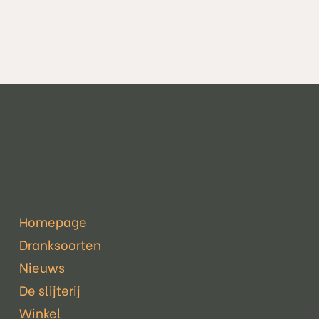
Pagina's
Homepage
Dranksoorten
Nieuws
De slijterij
Winkel