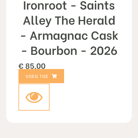
Ironroot - Saints
Alley The Herald
- Armagnac Cask
- Bourbon - 2026
€
85,00
TOEVOEGEN AAN WINKELWAGEN