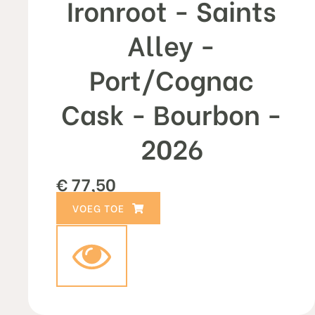
Ironroot - Saints
Alley -
Port/Cognac
Cask - Bourbon -
2026
€
77,50
TOEVOEGEN AAN WINKELWAGEN