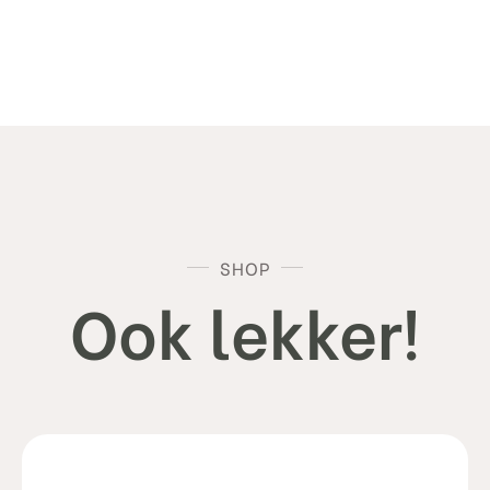
TDWA
aantal
SHOP
Ook lekker!