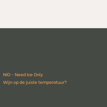
Laatste nieuws
NIO - Need Ice Only
Wijn op de juiste temperatuur?