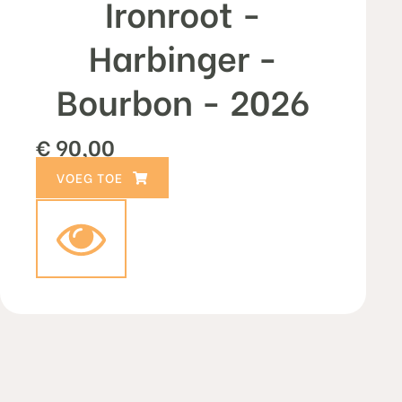
Ironroot -
Harbinger -
Bourbon - 2026
€
90,00
TOEVOEGEN AAN WINKELWAGEN