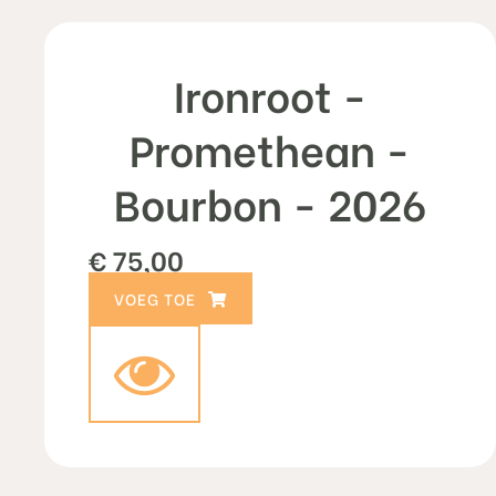
Ironroot -
Promethean -
Bourbon - 2026
€
75,00
TOEVOEGEN AAN WINKELWAGEN