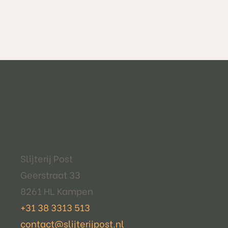
Contactgegevens
Slijterij Post
Geerstraat 33
8261 HL Kampen
+31 38 3313 513
contact@slijterijpost.nl