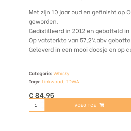
Met zijn 10 jaar oud en gefinisht op 
geworden.
Gedistilleerd in 2012 en gebotteld i
Op vatsterkte van 57,2%abv gebotte
Geleverd in een mooi doosje en op d
Categorie:
Whisky
Tags:
Linkwood
,
TDWA
€
84,95
Murray
TOEVOEGEN AAN WINKELWAGEN
McDavid
Linkwood
10
for