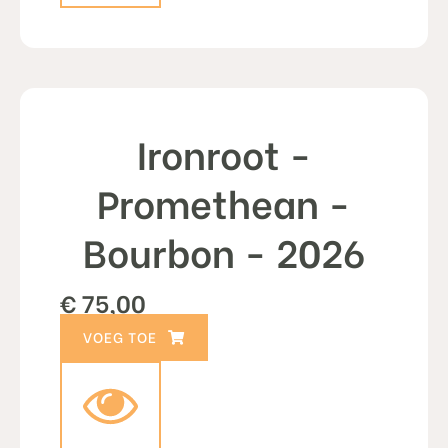
Ironroot -
Promethean -
Bourbon - 2026
€
75,00
TOEVOEGEN AAN WINKELWAGEN