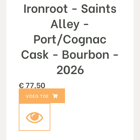
Ironroot - Saints
Alley -
Port/Cognac
Cask - Bourbon -
2026
€
77,50
TOEVOEGEN AAN WINKELWAGEN