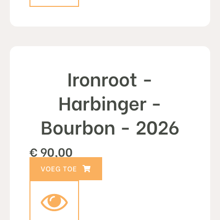
Ironroot -
Harbinger -
Bourbon - 2026
€
90,00
TOEVOEGEN AAN WINKELWAGEN