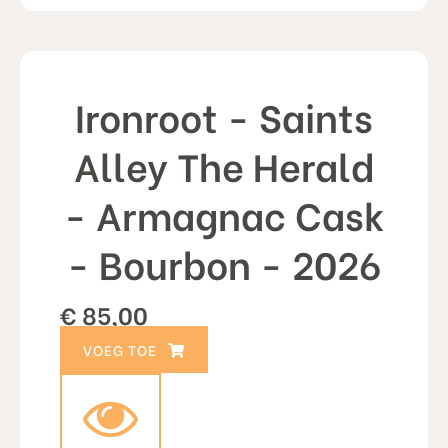
Ironroot - Saints
Alley The Herald
- Armagnac Cask
- Bourbon - 2026
€
85,00
TOEVOEGEN AAN WINKELWAGEN