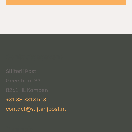
Contactgegevens
Slijterij Post
Geerstraat 33
8261 HL Kampen
+31 38 3313 513
contact@slijterijpost.nl
Pagina's