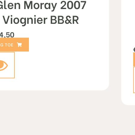
Glen Moray 2007
Viognier BB&R
4,50
TOEVOEGEN AAN WINKELWAGEN
le="background-image:url();background-size: cover