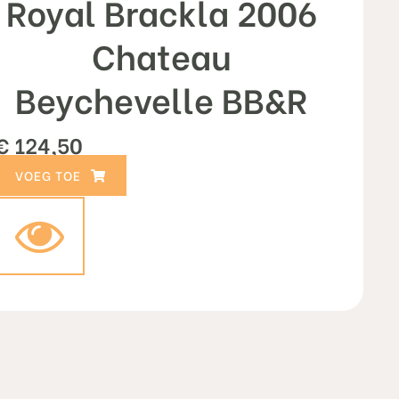
Royal Brackla 2006
Chateau
Beychevelle BB&R
€
124,50
TOEVOEGEN AAN WINKELWAGEN
;" >