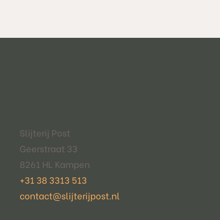
Contactgegevens
Slijterij Post
Geerstraat 33
8261 HL Kampen
+31 38 3313 513
contact@slijterijpost.nl