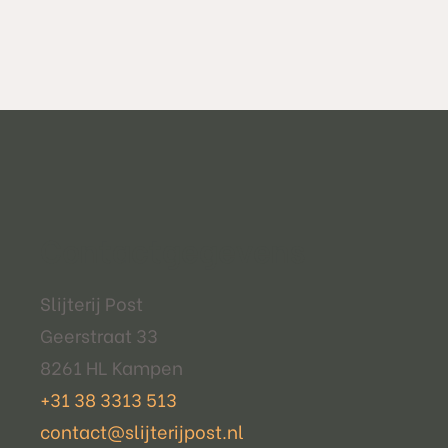
Contactgegevens
Slijterij Post
Geerstraat 33
8261 HL Kampen
+31 38 3313 513
contact@slijterijpost.nl