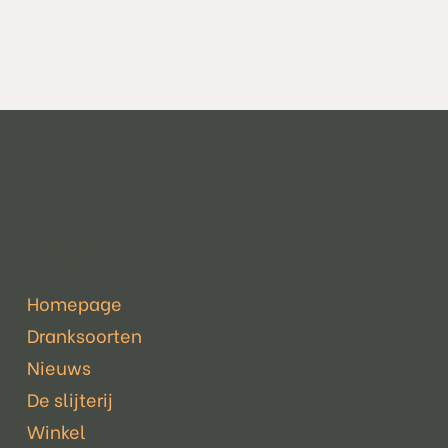
Pagina's
Homepage
Dranksoorten
Nieuws
De slijterij
Winkel