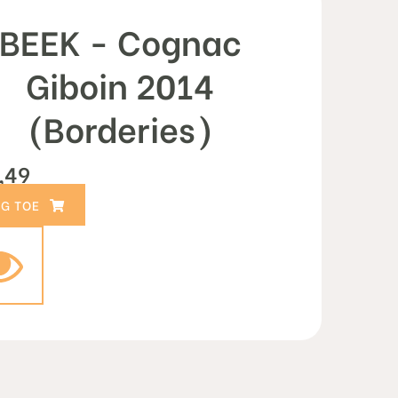
BEEK - Cognac
Giboin 2014
(Borderies)
,49
TOEVOEGEN AAN WINKELWAGEN
le="background-image:url();background-size: cover