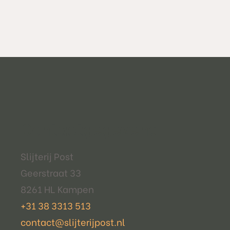
Contactgegevens
Slijterij Post
Geerstraat 33
8261 HL Kampen
+31 38 3313 513
contact@slijterijpost.nl