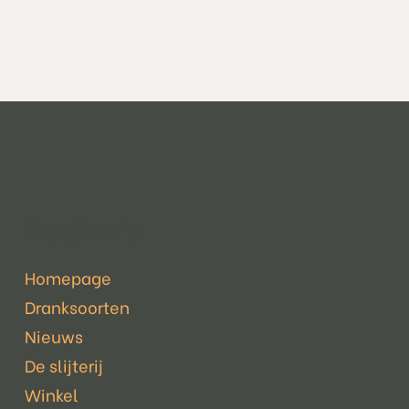
Pagina's
Homepage
Dranksoorten
Nieuws
De slijterij
Winkel