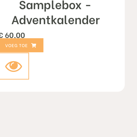
Samplebox -
Adventkalender
€
60,00
TOEVOEGEN AAN WINKELWAGEN