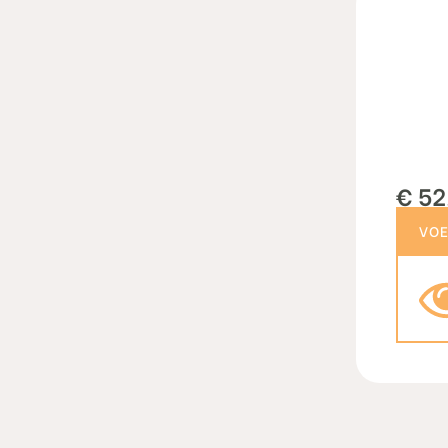
€
52
sty