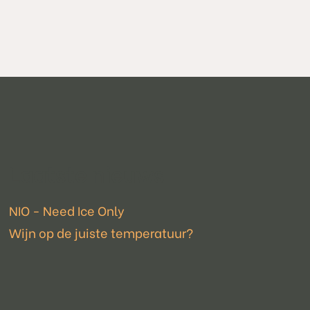
Laatste nieuws
NIO - Need Ice Only
Wijn op de juiste temperatuur?